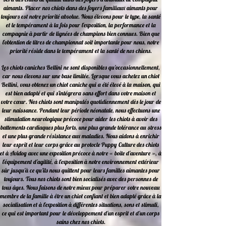
aimants. Placer nos chiots dans des foyers familiaux aimants pour
toujours est notre priorité absolue. Nous élevons pour le type, la santé
et le tempérament à la fois pour l'exposition, la performance et la
compagnie à partir de lignées de champions bien connues. Bien que
l'obtention de titres de championnat soit importante pour nous, notre
priorité réside dans le tempérament et la santé de nos chiens.
Les chiots caniches Bellini ne sont disponibles qu'occasionnellement,
car nous élevons sur une base limitée. Lorsque vous achetez un chiot
Bellini, vous obtenez un chiot caniche qui a été élevé à la maison, qui
est bien adapté et qui s'intégrera sans effort dans votre maison et
votre cœur. Nos chiots sont manipulés quotidiennement dès le jour de
leur naissance. Pendant leur période néonatale, nous effectuons une
stimulation neurologique précoce pour aider les chiots à avoir des
battements cardiaques plus forts, une plus grande tolérance au stress
et une plus grande résistance aux maladies. Nous aidons à enrichir
leur esprit et leur corps grâce au protocle Puppy Culture des chiots
et à Avidog avec une exposition précoce à notre « boîte d'aventure », à
l'équipement d'agilité, à l'exposition à notre environnement extérieur
sûr jusqu'à ce qu'ils nous quittent pour leurs familles aimantes pour
toujours. Tous nos chiots sont bien socialisés avec des personnes de
tous âges. Nous faisons de notre mieux pour préparer votre nouveau
membre de la famille à être un chiot confiant et bien adapté grâce à la
socialisation et à l'exposition à différentes situations, sons et stimuli,
ce qui est important pour le développement d'un esprit et d'un corps
sains chez nos chiots.