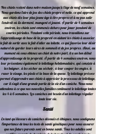
Nos chiots restent dans notre maison jusqu'à l'âge de neuf semaines.
Nous gardons l'aire de jeu des chiots propre et nette, ce qui apprend
aux chiots dès leur plus jeune âge à être propres et à ne pas salir
l'endroit où ils dorment, mangent et jouent. À partir de 4 semaines
environ, les chiots sont emmenés dehors pour jouer pendant de
courtes périodes. Pendant cette période, nous travaillons sur
l'apprentissage de base de la propreté en aidant les chiots à associer
le fait de sortir avec le fait d'aller au toilette, ce qui favorise leur désir
naturel de garder leurs aires de sommeil et de jeu propres. Ainsi, au
moment où vous obtenez un chiot de notre part, il a un bon début
d'apprentissage de la propreté. À partir de 4 semaines environ, nous
leur présentons également le toilettage hebdomadaire, qui consiste à
les baigner, à les sécher au séchoir, à leur couper les ongles, à
raser le visage, les pieds et la base de la queue. Le toilettage précoce
permet d'apprendre aux chiots à apprécier le processus de toilettage,
car il s'agit d'une grande partie de la vie d'un caniche. Nous nous
attendons à ce que nos nouvelles familles continuent le toilettage toutes
les 4 à 6 semaines. Les caniches ont besoin d'un toilettage régulier
toute leur vie.
Santé
En tant qu'éleveurs de caniches dévoués et éthiques, nous soulignons
l'importance de tous les
tests de santé génétiques pour nous assurer
que nos futurs parents sont en bonne santé. Tous
les adultes sont