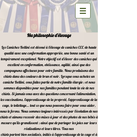
Ma philosophie d'élevage
Les Caniches Bellini est dévoué à l'élevage de caniches CCC de haute
qualité avec une conformation appropriée, une bonne santé et un
tempérament exceptionel. Notre objectif est d'élever des caniches qui
excellent en conformation, obéissance, agilité, ainsi que des
compagnons affectueux pour votre famille. Nous produisons des
chiots dans des couleurs de brun et noir. Lorsque vous achetez un
caniche Bellini, vous faites partie de notre famille élargie ; et nous
sommes disponibles pour nos familles pendant toute la vie de nos
chiots. Si jamais vous avez des questions concernant l'alimentation,
les vaccinations, l'apprentissage de la propreté, l'apprentissage de la
cage, le toilettage... tout ce que nous pouvons faire pour vous aider,
nous le ferons. Nous sommes toujours intéressés par l'évolution de nos
chiots et aimons recevoir des mises à jour et des photos de nos bébés à
mesure qu'ils grandissent ; ainsi que de partager les joies sur leurs
réalisations et leurs titres. Tous nos
chiots partent bien socialisés, initiés à l'apprentissage de la cage et à