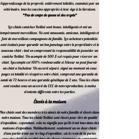
l'apprentissage de la propreté, entièrement toilettés, examinés par un
vétérinaire, tous les vaccins appropriés à leur âge à la livraison.
*Pas de coupe de queue ni des ergots*
Les chiots caniches Bellini sont beaux, intelligents et ont un
tempérament merveilleux. Ils sont amusants, amicaux, intelligents et
font de merveilleux compagnons de famille. Les acheteurs potentiels
sont évalués pour garantir un bon jumelage entre le propriétaire et le
nouveau chiot ; tout en comprenant la responsabilité de posséder un
caniche Bellini. Un acompte de 500 $ est requis pour réserver un
chiot. Laccompte est 100% remboursable si l'élveur ne peut fournir
un chiot a l'acheteur Un accord séparé, signé au moment où vous
payez en totalité et récupérez votre chiot, comprend une garantie de
santé de 72 heures et une garantie génétique de 2 ans. Tous les chiots
sont vendus sous un accord du CCC de non-reproduction, à moins
d'entente différente entre les parties.
Élevés à la maison
Nos chiots sont des membres très aimés de notre famille et élevés dans
notre maison. Tous les chiots Bellini sont élevés pour être de qualité
d'exposition ; cependant, cela ne signifie pas qu'ils iront tous dans des
maisons d'exposition. Habituellement, seulement un ou deux chiots
d'une portée iront sur le ring d'exposition ; où le reste de la portée
sera des chiots de qualité dans des foyers d'animaux de compagnie