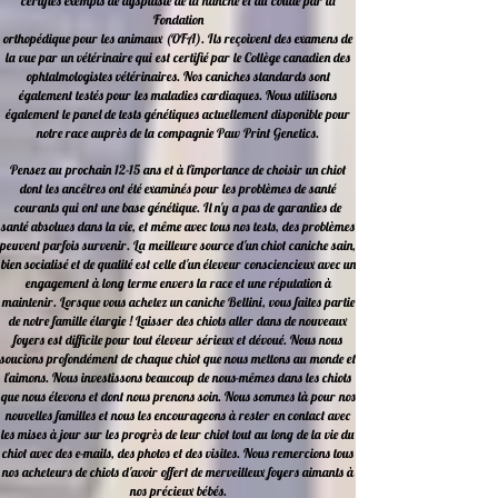
certifiés exempts de dysplasie de la hanche et du coude par la
Fondation
orthopédique pour les animaux (OFA). Ils reçoivent des examens de
la vue par un vétérinaire
qui est certifié par le Collège canadien des
ophtalmologistes vétérinaires. Nos caniches
standards sont
également testés pour les maladies cardiaques. Nous utilisons
également
le panel de tests génétiques actuellement disponible pour
notre race auprès de la compagnie
Paw Print Genetics.
Pensez au prochain 12-15 ans et à l'importance de choisir un chiot
dont les ancêtres ont été
examinés
pour les problèmes de santé
courants qui ont une base génétique. Il n'y a pas de
garanties de
santé absolues dans la vie, et même avec tous nos tests, des problèmes
peuvent
parfois survenir. La meilleure source d'un chiot caniche sain,
bien socialisé et de qualité est
celle d'un éleveur consciencieux avec un
engagement à long terme envers la race et une réputation à
maintenir. Lorsque vous achetez un caniche Bellini, vous faites partie
de notre famille élargie ! Laisser des chiots aller dans de nouveaux
foyers est difficile pour tout éleveur sérieux et dévoué. Nous nous
soucions profondément de chaque chiot que nous mettons au monde et
l'aimons. Nous investissons beaucoup de nous-mêmes dans les chiots
que nous élevons et dont nous prenons soin. Nous sommes là pour nos
nouvelles familles et nous les encourageons à rester en contact avec
les mises à jour sur les progrès de leur chiot tout au long de la vie du
chiot avec des e-mails, des photos et des visites. Nous remercions tous
nos acheteurs de chiots d'avoir offert de merveilleux foyers aimants à
nos précieux bébés.