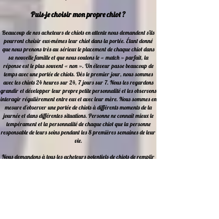
Puis-je choisir mon propre chiot ?
Beaucoup de nos acheteurs de chiots en attente nous demandent s'ils
pourront choisir eux-mêmes
leur chiot dans la portée. Étant donné
que nous prenons très au sérieux le placement de chaque
chiot dans
sa nouvelle famille et que nous voulons le « match » parfait, la
réponse est le plus
souvent « non ». Un éleveur passe beaucoup de
temps avec une portée de chiots. Dès le premier
jour, nous sommes
avec les chiots 24 heures sur 24, 7 jours sur 7. Nous les regardons
grandir et
développer leur propre petite personnalité et les observons
interagir régulièrement entre eux et
avec leur mère. Nous sommes en
mesure d'observer une portée de chiots à différents moments de
la
journée et dans différentes situations. Personne ne connaît mieux le
tempérament et la
personnalité de chaque chiot que la personne
responsable de leurs soins pendant les 8 premières
semaines de leur
vie.
Nous demandons à tous les acheteurs potentiels de chiots de remplir
notre
« Questionnaire de pré-adoption Bellini » qui nous permet de
mieux connaître chaque famille.
En remplissant ce formulaire, les
acheteurs de chiots nous aident à nous faire une idée du style de
vie de leur famille et des types de caractéristiques qu'ils recherchent
chez leur nouveau chiot.
Une famille jeune et active est plus
susceptible de rechercher un chiot extraverti et énergique qui
peut
suivre son mode de vie chargé, tandis qu'un couple plus âgé et retraité